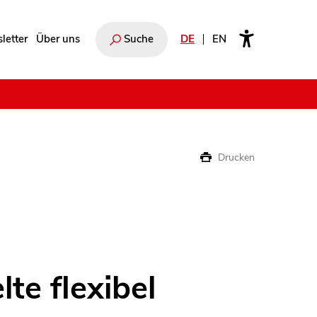
letter
Über uns
Suche
DE
EN
e
Drucken
te flexibel