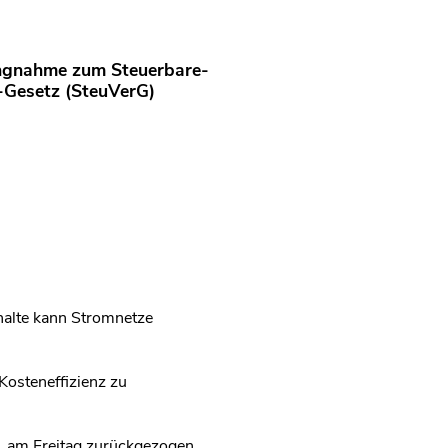
lungnahme zum Steuerbare-
-Gesetz (SteuVerG)
halte kann Stromnetze
Kosteneffizienz zu
t, am Freitag zurückgezogen.