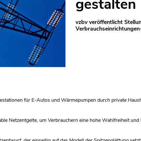
gestalten
vzbv veröffentlicht Stel
Verbrauchseinrichtungen
adestationen für E-Autos und Wärmepumpen durch private Haus
iable Netzentgelte, um Verbrauchern eine hohe Wahlfreiheit und 
ntwurf, der einseitig auf das Modell der Spitzenglättung setz