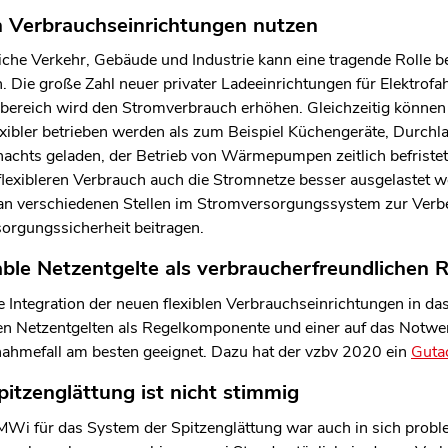
en Verbrauchseinrichtungen nutzen
eiche Verkehr, Gebäude und Industrie kann eine tragende Rolle b
. Die große Zahl neuer privater Ladeeinrichtungen für Elektrofa
eich wird den Stromverbrauch erhöhen. Gleichzeitig können
xibler betrieben werden als zum Beispiel Küchengeräte, Durchla
nachts geladen, der Betrieb von Wärmepumpen zeitlich befriste
exibleren Verbrauch auch die Stromnetze besser ausgelastet wer
an verschiedenen Stellen im Stromversorgungssystem zur Verb
sorgungssicherheit beitragen.
iable Netzentgelte als verbraucherfreundlichen 
ie Integration der neuen flexiblen Verbrauchseinrichtungen in d
len Netzentgelten als Regelkomponente und einer auf das Notwe
nahmefall am besten geeignet. Dazu hat der vzbv 2020 ein
Guta
itzenglättung ist nicht stimmig
Wi für das System der Spitzenglättung war auch in sich proble