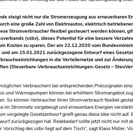
e steigt nicht nur die Stromerzeugung aus erneuerbaren Ene
urch eine große Zahl von Elektroautos, elektrisch betrieb
se Stromverbraucher flexibel gesteuert werden können, gilt
sverbands (vzbv), dieses Potential für eine bessere Verza
 um Kosten zu sparen. Der am 22.12.2020 vom Bundesministe
 und am 15.01.2021 zurückgezogene Entwurf eines Gesetzes
rbrauchseinrichtungen in die Verteilernetze und zur Änderun
riften (Steuerbare-Verbrauchseinrichtungen-Gesetz – SteuV
ermöglichen Verbrauchern bei entsprechenden Preissignalen ein
autos und Wärmepumpen können bei erhöhtem Stromangebot zug
en. So können Verbraucher ihren Stromverbrauch flexibel gesta
se im Stromnetz vorgebeugt und erneuerbare Energien verstärk
 vorgelegte Gesetzentwurf greift genau diese Idee nicht auf. Es
twurf zurückgezogen hat. Redebedarf sollte jetzt nicht nur mit 
 Vorschlag des vzbv liegt auf dem Tisch“, sagt Klaus Müller, Vo