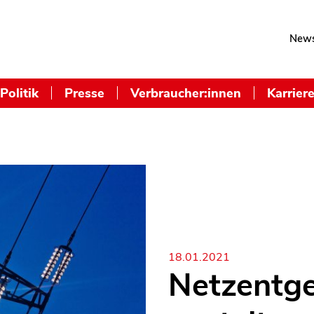
News
Politik
Presse
Verbraucher:innen
Karrier
18.01.2021
Netzentgel