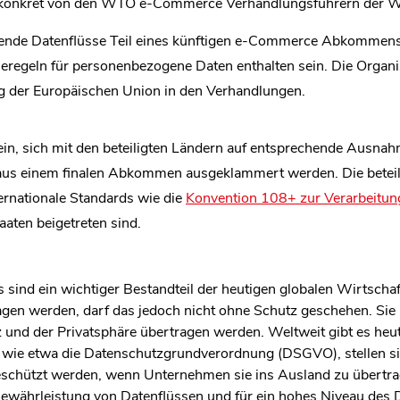
n konkret von den WTO e-Commerce Verhandlungsführern der 
tende Datenflüsse Teil eines künftigen e-Commerce Abkommen
egeln für personenbezogene Daten enthalten sein. Die Organis
ung der Europäischen Union in den Verhandlungen.
sein, sich mit den beteiligten Ländern auf entsprechende Ausnah
us einem finalen Abkommen ausgeklammert werden. Die beteili
ternationale Standards wie die
Konvention 108+ zur Verarbeitu
aaten beigetreten sind.
rs sind ein wichtiger Bestandteil der heutigen globalen Wirtsch
agen werden, darf das jedoch nicht ohne Schutz geschehen. Sie
und der Privatsphäre übertragen werden. Weltweit gibt es heu
, wie etwa die Datenschutzgrundverordnung (DSGVO), stellen si
chützt werden, wenn Unternehmen sie ins Ausland zu übertrag
 Gewährleistung von Datenflüssen und für ein hohes Niveau des