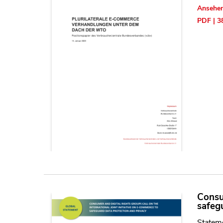
Ansehe
PDF | 3
Consum
safeg
Statem