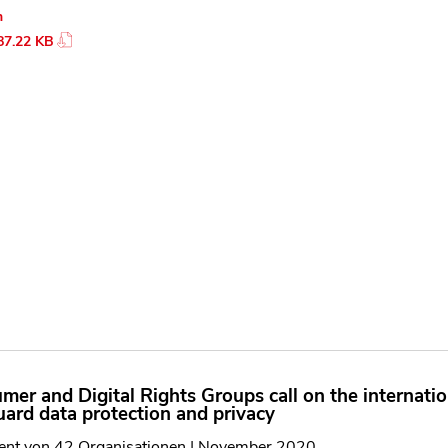
n
87.22 KB
er and Digital Rights Groups call on the internation
uard data protection and privacy
ent von 42 Organisationen | November 2020