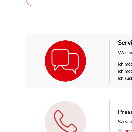
Serv
Was su
Ich mö
Ich mö
Ich suc
Press
N.N.
Servic
Refere
pre
buer