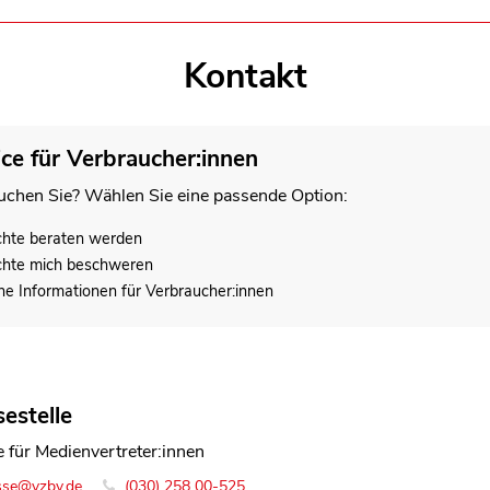
Kontakt
ice für Verbraucher:innen
chen Sie? Wählen Sie eine passende Option:
chte beraten werden
chte mich beschweren
he Informationen für Verbraucher:innen
estelle
e für Medienvertreter:innen
ntin Team Brüssel
sse@vzbv.de
o-bruessel@vzbv.de
(030) 258 00-525
+49 30 258 00-0