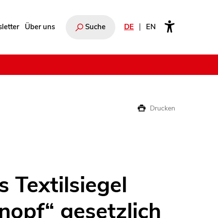
letter
Über uns
Suche
DE
EN
e
Drucken
s Textilsiegel
nopf“ gesetzlich