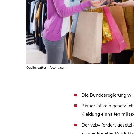
Quelle: caftor - fotolia.com
Die Bundesregierung will 
Bisher ist kein gesetzli
Kleidung einhalten müss
Der vzbv fordert gesetzl
konventioneller Produkti