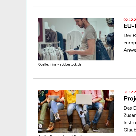
02.12.
EU-R
Der R
europ
Anwen
Quelle: irina - adobestock.de
31.12.
Proj
Das Dr
Zusam
Instru
Glaub