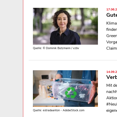
17.06.
Gute
Klima
finde
Green
Vorga
Claim
Quelle: © Dominik Butzmann / vzbv
14.09.
Verb
Mit d
nachh
Aktio
#NeuD
eigen
Quelle: estradaanton - AdobeStock.com