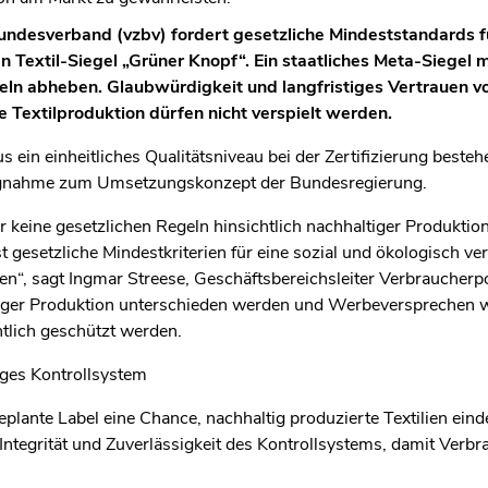
undesverband (vzbv) fordert gesetzliche Mindeststandards f
 Textil-Siegel „Grüner Knopf“. Ein staatliches Meta-Siegel 
eln abheben. Glaubwürdigkeit und langfristiges Vertrauen v
e Textilproduktion dürfen nicht verspielt werden.
 ein einheitliches Qualitätsniveau bei der Zertifizierung bestehe
ungnahme zum Umsetzungskonzept der Bundesregierung.
r keine gesetzlichen Regeln hinsichtlich nachhaltiger Produktion
t gesetzliche Mindestkriterien für eine sozial und ökologisch v
n“, sagt Ingmar Streese, Geschäftsbereichsleiter Verbraucherpo
iger Produktion unterschieden werden und Werbeversprechen wie
tlich geschützt werden.
iges Kontrollsystem
eplante Label eine Chance, nachhaltig produzierte Textilien ein
Integrität und Zuverlässigkeit des Kontrollsystems, damit Verbrau