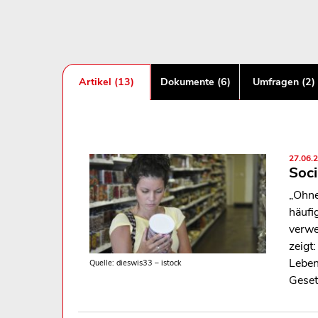
Artikel (13)
Dokumente (6)
Umfragen (2)
27.06.
Soci
„Ohne
häufi
verwe
zeigt
Leben
Quelle: dieswis33 – istock
Geset