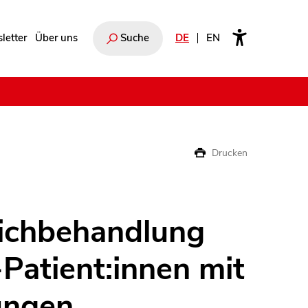
letter
Über uns
Suche
DE
EN
e
Drucken
ichbehandlung
Patient:innen mit
ungen