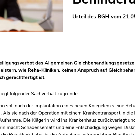
Urteil des BGH vom 21.05
hteiligungsverbot des Allgemeinen Gleichbehandlungsgesetz
leistern, wie Reha-Kliniken, keinen Anspruch auf Gleichbeha
h gerechtfertigt ist.
iegt folgender Sachverhalt zugrunde:
erin soll nach der Implantation eines neuen Kniegelenks eine Re
n. Als sie nach der Operation mit einem Krankentransport in die 
 Aufnahme. Die Klägerin wird ins Krankenhaus zurückverlegt und
gerin macht Schadensersatz und eine Entschädigung wegen Disk
 die Rehaklinik habe ihr die Aufnahme aufgrund ihrer Blindheit 