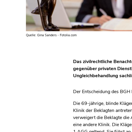
Quelle: Gina Sanders - Fotolia.com
Das zivilrechtliche Benac
gegenüber privaten Dienst
Ungleichbehandlung sachlic
Der Entscheidung des BGH l
Die 69-jährige, blinde Kläg
Klinik der Beklagten antrete
verweigert die Beklagte die
eine andere Klinik. Die Klä
1 AGG geltend. Sie führt an,