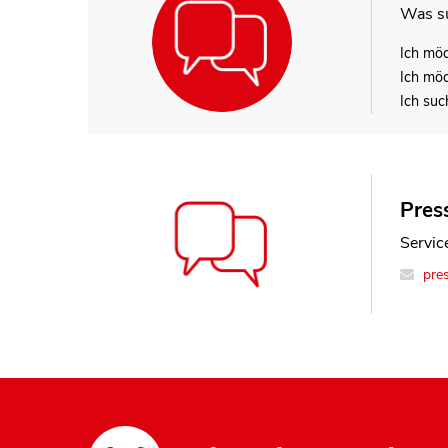
Was su
Ich mö
Ich mö
Ich suc
Press
Service
pre