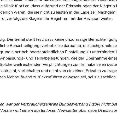
ie Klinik führt an, dass aufgrund der Erkrankungen der Klägerin
rlich wären, die sie nicht zu leisten in der Lage sei. Nachdem 
, verfolgt die Klägerin ihr Begehren mit der Revision weiter.
olg. Der Senat stellt fest, dass keine unzulässige Benachteiligu
tliche Benachteiligungsverbot ziele darauf ab, die sachgrundlos
grund einer behindertenfeindlichen Einstellung zu unterbinden. E
er Anpassungs- und Teilhabeleistungen, wie der Übernahme ein
olche weitreichenden Verpflichtungen zur Teilhabe seien syst
ialrecht, vorbehalten und nicht von einzelnen Privaten zu trag
schen Mehraufwand zurückzuführen gewesen sei, sei sie sachlich
n war der Verbraucherzentrale Bundesverband (vzbv) nicht betei
s Wochen mit einem kostenlosen Newsletter über neue Urteile z