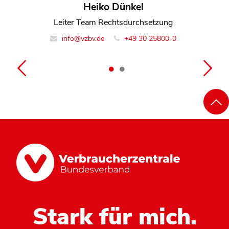
Kerstin Hoppe
Heiko Dünkel
Referentin Team Rechtsdurchsetzung
Leiter Team Rechtsdurchsetzung
info@vzbv.de
info@vzbv.de
+49 30 25800-0
+49 30 25800-0
Stark für mich.