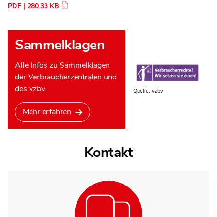
PDF | 280.33 KB
Sammelklagen
Alle Infos zu Sammelklagen
der Verbraucherzentralen und
des vzbv.
Quelle: vzbv
Mehr erfahren
Kontakt