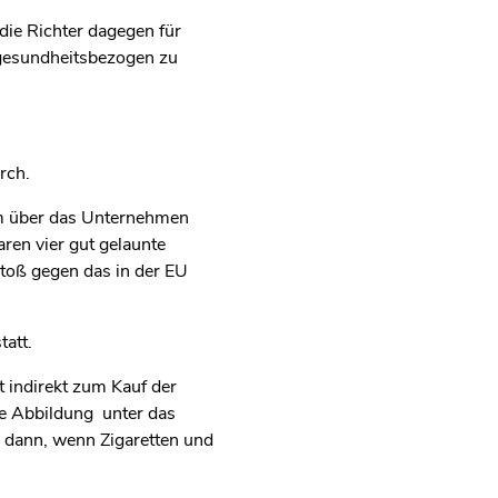
e Richter dagegen für
 gesundheitsbezogen zu
rch.
rem über das Unternehmen
ren vier gut gelaunte
stoß gegen das in der EU
att.
 indirekt zum Kauf der
ie Abbildung unter das
h dann, wenn Zigaretten und