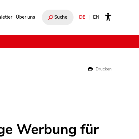
letter
Über uns
Suche
DE
EN
e
Drucken
ge Werbung für