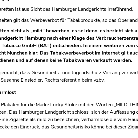
retten ist aus Sicht des Hamburger Landgerichts irreführend.
iten gilt das Werbeverbot für Tabakprodukte, so das Oberlan
en nicht als „mild“ bewerben, es sei denn, es bezieht sich a
andgericht Hamburg nach einer Klage des Verbraucherzentr
n Tobacco GmbH (BAT) entschieden. In einem weiteren vom vz
cht München klar: Das Tabakwerbeverbot im Internet gilt auc
dienen und auf denen keine Tabakwaren verkauft werden.
 gemacht, dass Gesundheits- und Jugendschutz Vorrang vor wirt
 Susanne Einsiedler, Rechtsreferentin beim vzbv.
armlost
n Plakaten für die Marke Lucky Strike mit den Worten „MILD 
. Das Hamburger Landgericht schloss sich der Auffassung de
Eine Zigarette als mild zu bezeichnen, verharmlose die vom R
ke den Eindruck, das Gesundheitsrisiko könne bei dieser Zigare