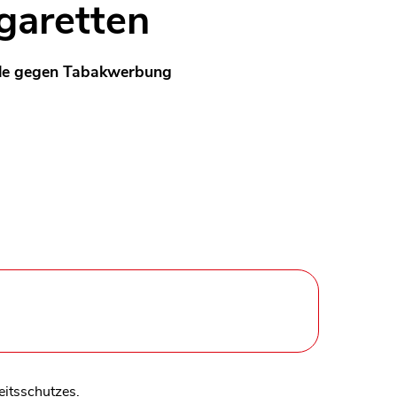
igaretten
eile gegen Tabakwerbung
eitsschutzes.