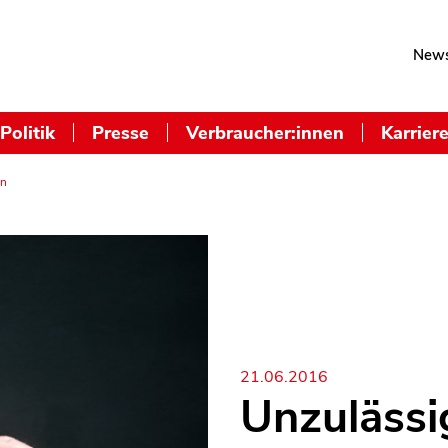
News
Politik
Presse
Verbraucher:innen
Karrier
en
21.06.2016
Unzulässi