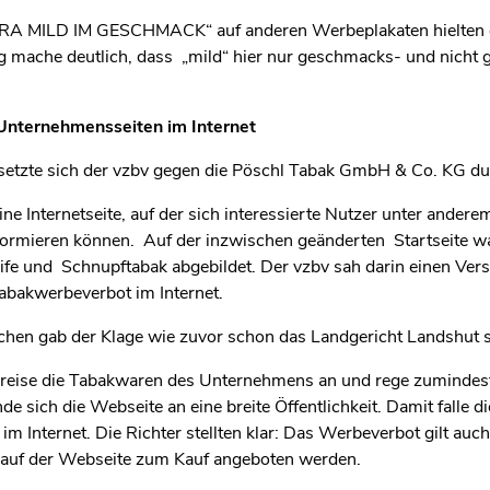
A MILD IM GESCHMACK“ auf anderen Werbeplakaten hielten di
ng mache deutlich, dass „mild“ hier nur geschmacks- und nicht
 Unternehmensseiten im Internet
 setzte sich der vzbv gegen die Pöschl Tabak GmbH & Co. KG du
ne Internetseite, auf der sich interessierte Nutzer unter ande
ormieren können. Auf der inzwischen geänderten Startseite wa
eife und Schnupftabak abgebildet. Der vzbv sah darin einen Ver
Tabakwerbeverbot im Internet.
hen gab der Klage wie zuvor schon das Landgericht Landshut st
preise die Tabakwaren des Unternehmens an und rege zumindest
 sich die Webseite an eine breite Öffentlichkeit. Damit falle d
m Internet. Die Richter stellten klar: Das Werbeverbot gilt auc
 auf der Webseite zum Kauf angeboten werden.