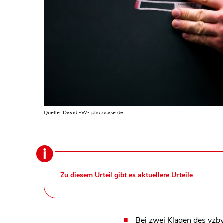
Quelle: David -W- photocase.de
Zu diesem Urteil gibt es aktuellere Urteile
Bei zwei Klagen des vzbv