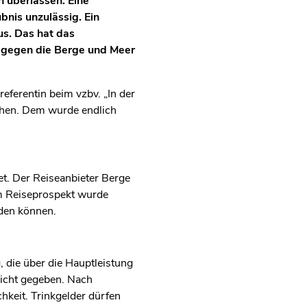
n überlassen. Eine
nis unzulässig. Ein
us. Das hat das
 gegen die Berge und Meer
eferentin beim vzbv. „In der
höhen. Dem wurde endlich
t. Der Reiseanbieter Berge
Im Reiseprospekt wurde
rden können.
 die über die Hauptleistung
nicht gegeben. Nach
keit. Trinkgelder dürfen