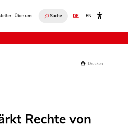
letter
Über uns
Suche
DE
EN
e
Drucken
tärkt Rechte von