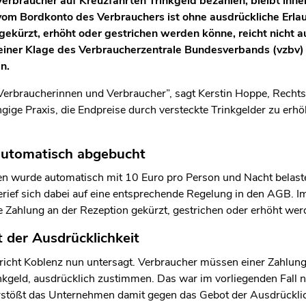
rbraucher auf Kreuzfahrten Trinkgeld bezahlen, bleibt ihne
m Bordkonto des Verbrauchers ist ohne ausdrückliche Erlaub
gekürzt, erhöht oder gestrichen werden könne, reicht nicht a
einer Klage des Verbraucherzentrale Bundesverbands (vzbv)
n.
r Verbraucherinnen und Verbraucher”, sagt Kerstin Hoppe, Rechtsr
ngige Praxis, die Endpreise durch versteckte Trinkgelder zu er
automatisch abgebucht
n wurde automatisch mit 10 Euro pro Person und Nacht belaste
rief sich dabei auf eine entsprechende Regelung in den AGB. 
e Zahlung an der Rezeption gekürzt, gestrichen oder erhöht we
 der Ausdrücklichkeit
richt Koblenz nun untersagt. Verbraucher müssen einer Zahlung,
inkgeld, ausdrücklich zustimmen. Das war im vorliegenden Fall 
rstößt das Unternehmen damit gegen das Gebot der Ausdrücklich