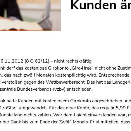
Kunden ä
11.2012 (8 O 62/12) – nicht rechtskräftig
k darf das kostenlose Girokonto „Giro4free" nicht ohne Zust
 das nach zwölf Monaten kostenpflichtig wird. Entsprechende 
d verstoßen gegen das Wettbewerbsrecht. Das hat das Landge
zentrale Bundesverbands (vzbv) entschieden.
 hatte Kunden mit kostenlosem Girokonto angeschrieben und ih
GiroStar" umgewandelt. Für das neue Konto, das regulär 5,99 E
nate lang nichts zahlen. Wer damit nicht einverstanden war, m
der Bank bis zum Ende der Zwölf-Monats-Frist mitteilen, dass