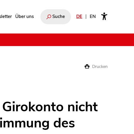
letter
Über uns
Suche
DE
EN
e
Drucken
 Girokonto nicht
timmung des