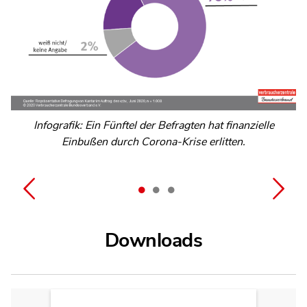
Infografik - 41% denken: Politik verfolgt vor allem
Infografik: Ein Fünftel der Befragten hat finanzielle
Infografik: Drei Viertel der Verbraucher hat
Einbußen durch Corona-Krise erlitten.
Unternehmensinteressen
Gehaltseinbußen erlitten
Downloads