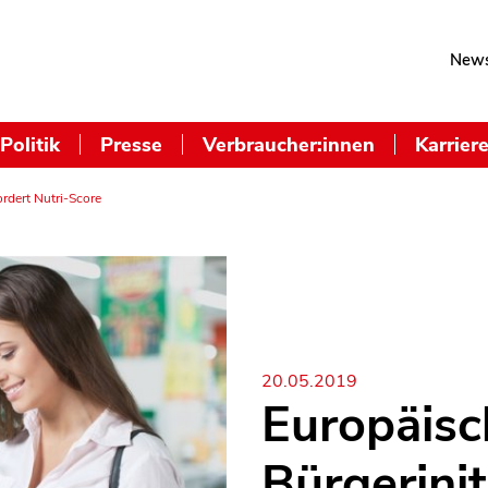
News
Politik
Presse
Verbraucher:innen
Karrier
ordert Nutri-Score
20.05.2019
Europäisc
Bürgerinit