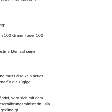
ropäische Kommission
ng:
s von 100 Gramm oder 100
estmärkten auf seine
and muss also kein neues
ne für die zügige
indet, wird sich mit dem
sernährungsministerin Julia
ngekündigt.