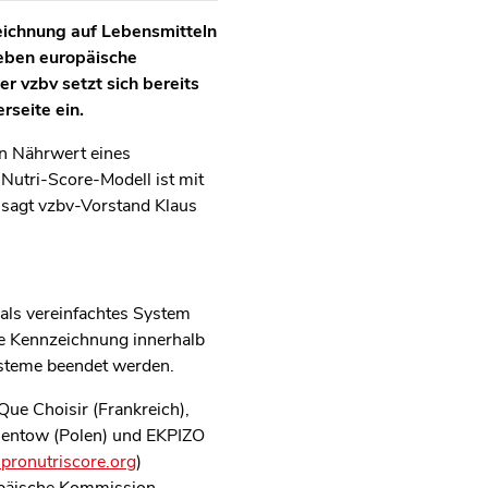
zeichnung auf Lebensmitteln
sieben europäische
r vzbv setzt sich bereits
rseite ein.
n Nährwert eines
Nutri-Score-Modell ist mit
, sagt vzbv-Vorstand Klaus
 als vereinfachtes System
ge Kennzeichnung innerhalb
ysteme beendet werden.
ue Choisir (Frankreich),
mentow (Polen) und EKPIZO
ronutriscore.org
)