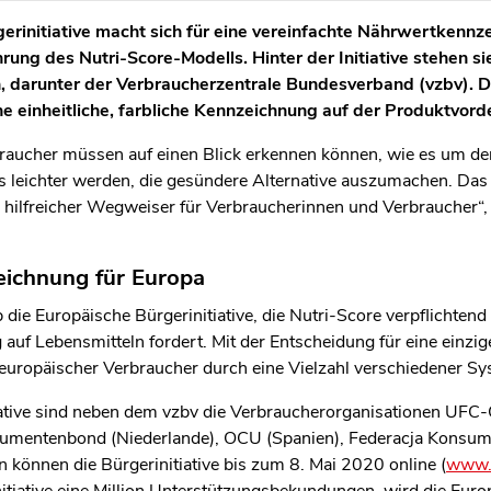
erinitiative macht sich für eine vereinfachte Nährwertkenn
ührung des Nutri-Score-Modells. Hinter der Initiative stehen 
 darunter der Verbraucherzentrale Bundesverband (vzbv). De
ne einheitliche, farbliche Kennzeichnung auf der Produktvorde
raucher müssen auf einen Blick erkennen können, wie es um de
s leichter werden, die gesündere Alternative auszumachen. Das 
in hilfreicher Wegweiser für Verbraucherinnen und Verbraucher“
ichnung für Europa
 die Europäische Bürgerinitiative, die Nutri-Score verpflichtend
uf Lebensmitteln fordert. Mit der Entscheidung für eine einzi
 europäischer Verbraucher durch eine Vielzahl verschiedener S
iative sind neben dem vzbv die Verbraucherorganisationen UFC-Q
sumentenbond (Niederlande), OCU (Spanien), Federacja Konsu
n können die Bürgerinitiative bis zum 8. Mai 2020 online (
www.p