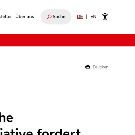
letter
Über uns
Suche
DE
EN
e
Drucken
he
iative fordert