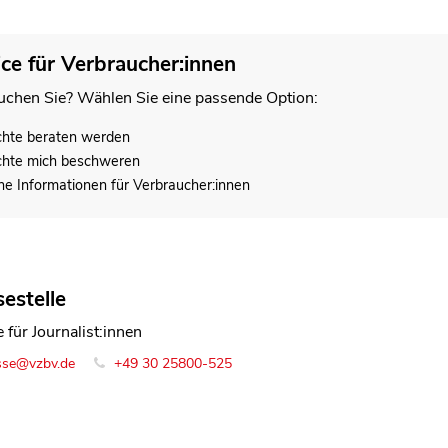
ice für Verbraucher:innen
chen Sie? Wählen Sie eine passende Option:
chte beraten werden
chte mich beschweren
he Informationen für Verbraucher:innen
estelle
in Krieger
 für Journalist:innen
ntin Team Lebensmittel
sse@vzbv.de
o@vzbv.de
+49 30 25800-0
+49 30 25800-525