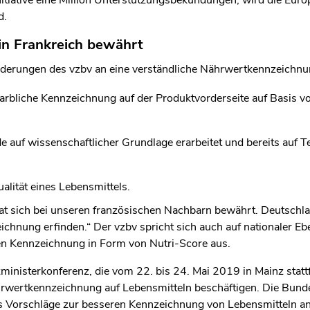
nitiative eine Million Unterstützungsbekundungen, wird die Eu
d.
 in Frankreich bewährt
orderungen des vzbv an eine verständliche Nährwertkennzeichnu
 farbliche Kennzeichnung auf der Produktvorderseite auf Basi
auf wissenschaftlicher Grundlage erarbeitet und bereits auf T
alität eines Lebensmittels.
hat sich bei unseren französischen Nachbarn bewährt. Deutschl
hnung erfinden.“ Der vzbv spricht sich auch auf nationaler Ebe
hen Kennzeichnung in Form von Nutri-Score aus.
inisterkonferenz, die vom 22. bis 24. Mai 2019 in Mainz stattf
wertkennzeichnung auf Lebensmitteln beschäftigen. Die Bunde
ls Vorschläge zur besseren Kennzeichnung von Lebensmitteln a