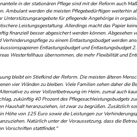
anteile in der stationären Pflege sind mit der Reform auch M
n. Ambulant werden die meisten Pflegebedürftigen weiterhin a
hr Unterstützungsangebote für pflegende Angehörige in organisat
tischere Leistungsgestaltung. Allerdings macht das Papier kein
ftig finanziell besser abgesichert werden können. Abgesehen
d Verhinderungspflege zu einem Entlastungsbudget werden ansc
skussionspapieren Entlastungsbudget und Entlastungsbudget 2.
eas Westerfellhaus übernommen, die mehr Flexibilität und Entl
ung bleibt ein Stiefkind der Reform. Die meisten älteren Men
genen vier Wänden zu bleiben. Viele Familien sehen daher die B
 Alternative zu einer Vollzeitbetreuung im Heim, zumal auch ka
hlag, zukünftig 40 Prozent des Pflegesachleistungsbudgets zur
 Haushalt heranzuziehen, ist zwar zu begrüßen. Zusätzlich sol
 in Höhe von 125 Euro sowie die Leistungen zur Verhinderungsp
nzuziehen. Natürlich unter der Voraussetzung, dass die Betreu
n Vorschriften stattfindet."