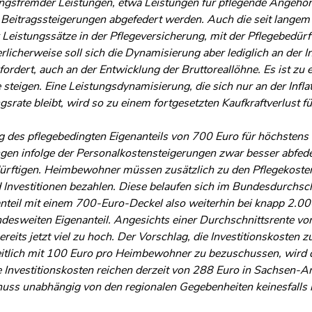
ungsfremder Leistungen, etwa Leistungen für pflegende Angehö
d Beitragssteigerungen abgefedert werden. Auch die seit langem 
Leistungssätze in der Pflegeversicherung, mit der Pflegebedürft
rlicherweise soll sich die Dynamisierung aber lediglich an der In
ordert, auch an der Entwicklung der Bruttoreallöhne. Es ist zu 
 steigen. Eine Leistungsdynamisierung, die sich nur an der Inflat
srate bleibt, wird so zu einem fortgesetzten Kaufkraftverlust f
 des pflegebedingten Eigenanteils von 700 Euro für höchstens 
gen infolge der Personalkostensteigerungen zwar besser abfede
dürftigen. Heimbewohner müssen zusätzlich zu den Pflegekosten
 Investitionen bezahlen. Diese belaufen sich im Bundesdurchsch
teil mit einem 700-Euro-Deckel also weiterhin bei knapp 2.000
desweiten Eigenanteil. Angesichts einer Durchschnittsrente von
reits jetzt viel zu hoch. Der Vorschlag, die Investitionskosten 
tlich mit 100 Euro pro Heimbewohner zu bezuschussen, wird 
e Investitionskosten reichen derzeit von 288 Euro in Sachsen-
uss unabhängig von den regionalen Gegebenheiten keinesfalls 