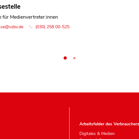
estelle
 Schläfke
e für Medienvertreter:innen
ntin Gesundheitspolitik
sse@vzbv.de
o@vzbv.de
+49 30 25800-0
(030) 258 00-525
Arbeitsfelder des Verbraucher
Digitales & Medien