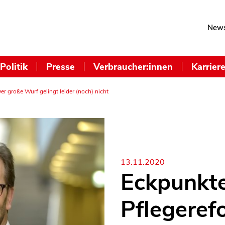
News
Politik
Presse
Verbraucher:innen
Karrier
er große Wurf gelingt leider (noch) nicht
13.11.2020
Eckpunkte
Pflegeref