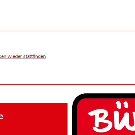
en wieder stattfinden
e