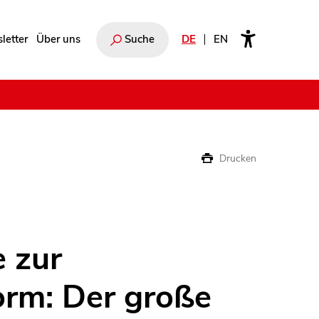
letter
Über uns
Suche
DE
EN
e
Drucken
 zur
orm: Der große