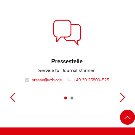
Claudio Zeitz-Brandmeyer
Pressestelle
Referent Team Finanzmarkt
Service für Journalist:innen
presse@vzbv.de
info@vzbv.de
+49 30 25800-0
+49 30 25800-525