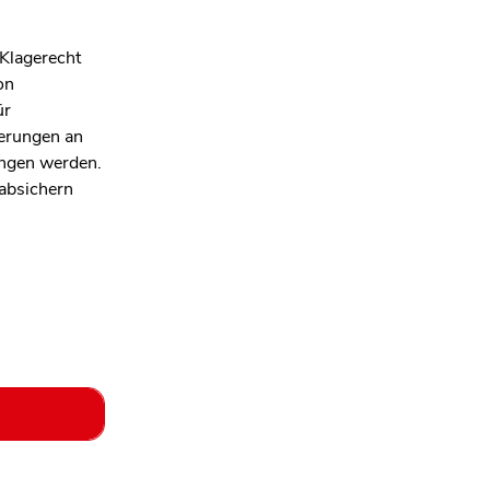
 Klagerecht
on
ür
derungen an
angen werden.
 absichern