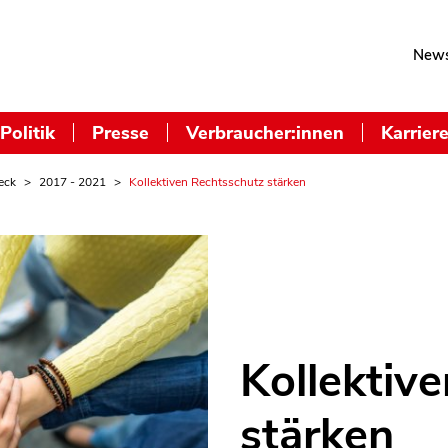
News
Politik
Presse
Verbraucher:innen
Karrier
eck
2017 - 2021
Kollektiven Rechtsschutz stärken
Kollektiv
stärken