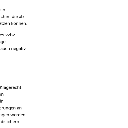
ner
cher, die ab
etzen können.
es vzbv.
age
 auch negativ
 Klagerecht
on
ür
derungen an
angen werden.
 absichern