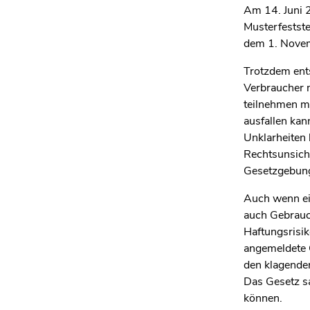
Am 14. Juni 
Musterfestste
dem 1. Novem
Trotzdem ents
Verbraucher m
teilnehmen mö
ausfallen kan
Unklarheiten
Rechtsunsiche
Gesetzgebung
Auch wenn ein
auch Gebrauc
Haftungsrisik
angemeldete G
den klagende
Das Gesetz sa
können.