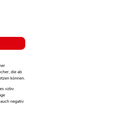
ner
cher, die ab
etzen können.
es vzbv.
age
 auch negativ