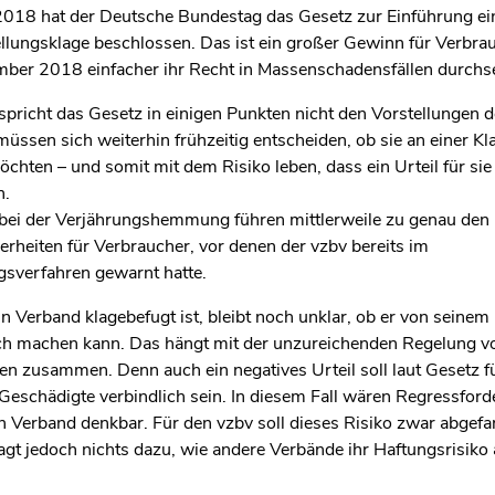
2018 hat der Deutsche Bundestag das Gesetz zur Einführung ei
llungsklage beschlossen. Das ist ein großer Gewinn für Verbrau
ber 2018 einfacher ihr Recht in Massenschadensfällen durchs
pricht das Gesetz in einigen Punkten nicht den Vorstellungen d
üssen sich weiterhin frühzeitig entscheiden, ob sie an einer Kl
chten – und somit mit dem Risiko leben, dass ein Urteil für sie
n.
 bei der Verjährungshemmung führen mittlerweile zu genau den
rheiten für Verbraucher, vor denen der vzbv bereits im
sverfahren gewarnt hatte.
 Verband klagebefugt ist, bleibt noch unklar, ob er von seinem
h machen kann. Das hängt mit der unzureichenden Regelung v
en zusammen. Denn auch ein negatives Urteil soll laut Gesetz f
eschädigte verbindlich sein. In diesem Fall wären Regressfor
n Verband denkbar. Für den vzbv soll dieses Risiko zwar abgef
gt jedoch nichts dazu, wie andere Verbände ihr Haftungsrisiko