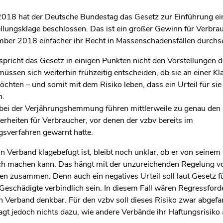
2018 hat der Deutsche Bundestag das Gesetz zur Einführung ei
llungsklage beschlossen. Das ist ein großer Gewinn für Verbrau
ber 2018 einfacher ihr Recht in Massenschadensfällen durchs
pricht das Gesetz in einigen Punkten nicht den Vorstellungen d
üssen sich weiterhin frühzeitig entscheiden, ob sie an einer Kl
chten – und somit mit dem Risiko leben, dass ein Urteil für sie
n.
 bei der Verjährungshemmung führen mittlerweile zu genau den
rheiten für Verbraucher, vor denen der vzbv bereits im
sverfahren gewarnt hatte.
 Verband klagebefugt ist, bleibt noch unklar, ob er von seinem
h machen kann. Das hängt mit der unzureichenden Regelung v
en zusammen. Denn auch ein negatives Urteil soll laut Gesetz f
eschädigte verbindlich sein. In diesem Fall wären Regressfor
n Verband denkbar. Für den vzbv soll dieses Risiko zwar abgef
gt jedoch nichts dazu, wie andere Verbände ihr Haftungsrisiko