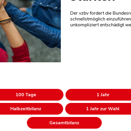
Der vzbv fordert die Bundesr
schnellstmöglich einzuführe
unkompliziert entschädigt we
100 Tage
1 Jahr
Halbzeitbilanz
1 Jahr zur Wahl
Gesamtbilanz