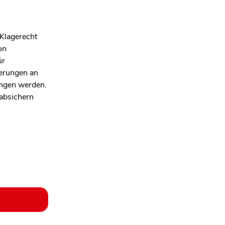
 Klagerecht
on
ür
derungen an
angen werden.
 absichern