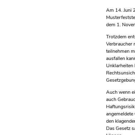
Am 14. Juni 
Musterfestste
dem 1. Novem
Trotzdem ents
Verbraucher m
teilnehmen mö
ausfallen kan
Unklarheiten
Rechtsunsiche
Gesetzgebung
Auch wenn ein
auch Gebrauc
Haftungsrisik
angemeldete G
den klagende
Das Gesetz sa