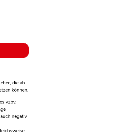
cher, die ab
etzen können.
es vzbv.
age
 auch negativ
gleichsweise