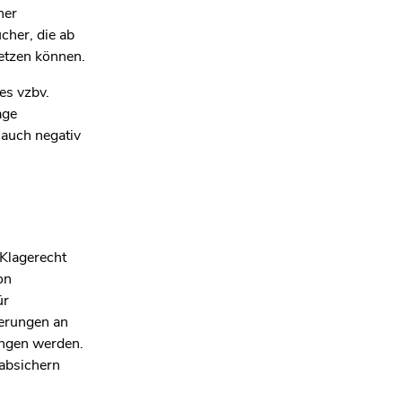
ner
cher, die ab
etzen können.
es vzbv.
age
 auch negativ
 Klagerecht
on
ür
derungen an
angen werden.
 absichern