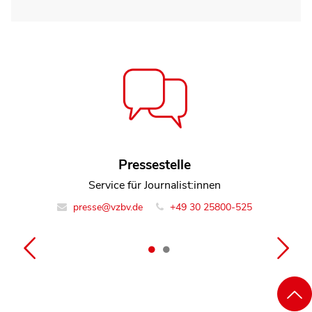
Dr. Sylwia Timm
Pressestelle
Referentin Gesundheitspolitik
Service für Journalist:innen
presse@vzbv.de
info@vzbv.de
+49 30 25800-0
+49 30 25800-525