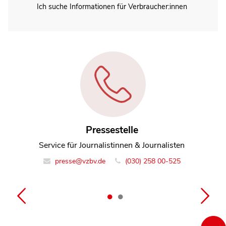
Ich suche Informationen für Verbraucher:innen
Pressestelle
Anett Ludwig
Service für Journalistinnen & Journalisten
Referentin Team Energie und Bauen
presse@vzbv.de
(030) 258 00-525
info@vzbv.de
+49 30 25800-0