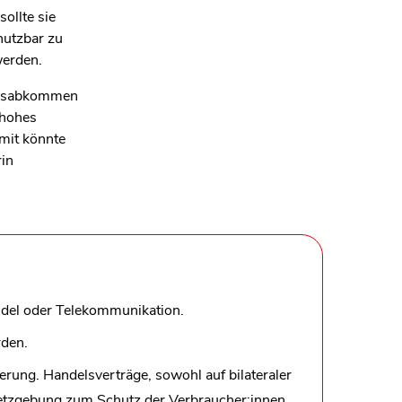
ollte sie
nutzbar zu
werden.
delsabkommen
 hohes
mit könnte
rin
ndel oder Telekommunikation.
rden.
rung. Handelsverträge, sowohl auf bilateraler
esetzgebung zum Schutz der Verbraucher:innen