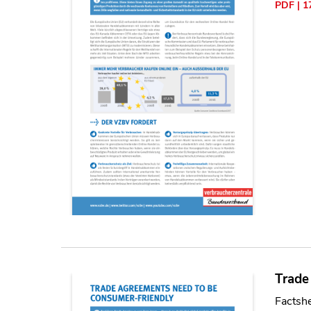
PDF | 1
Trade
Factsh