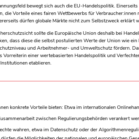
nnungsfeld bewegt sich auch die EU-Handelspolitik. Einerseits s
n, die Vorteile eines fairen Wettbewerbs für Verbraucher:innen 
rerseits dürfen globale Märkte nicht zum Selbstzweck erklärt 
herschutzsicht sollte die Europäische Union deshalb bei Han
ken, dass diese die selbst postulierten Werte der Union wie ein
chutzniveau und Arbeitnehmer- und Umweltschutz fördern. Da
ls Vorreiterin einer wertebasierten Handelspolitik und Verfechte
 Institutionen etablieren.
 konkrete Vorteile bieten: Etwa im internationalen Onlineha
ge Zusammenarbeit zwischen Regulierungsbehörden verankert we
chte wahren, etwa im Datenschutz oder der Algorithmenregulie
, dürfen die Möglichkeiten der nationalen und europäischen G