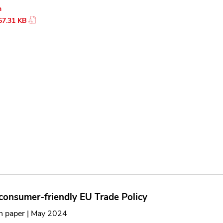
n
57.31 KB
 consumer-friendly EU Trade Policy
on paper | May 2024