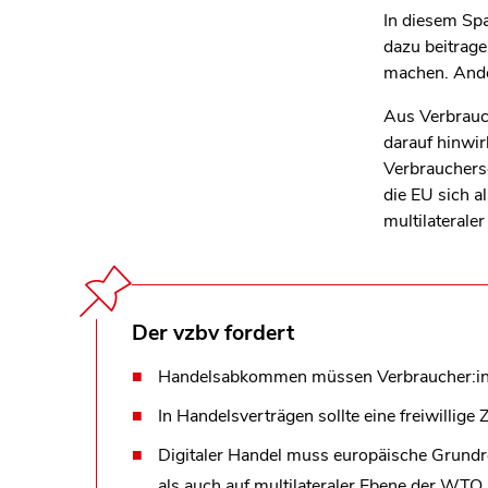
In diesem Spa
dazu beitrage
machen. Ande
Aus Verbrauc
darauf hinwir
Verbrauchers
die EU sich a
multilateraler
Der vzbv fordert
Handelsabkommen müssen Verbraucher:innen
In Handelsverträgen sollte eine freiwilli
Digitaler Handel muss europäische Grundre
als auch auf multilateraler Ebene der WTO