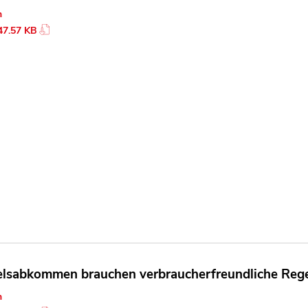
n
47.57 KB
lsabkommen brauchen verbraucherfreundliche Regeln
n