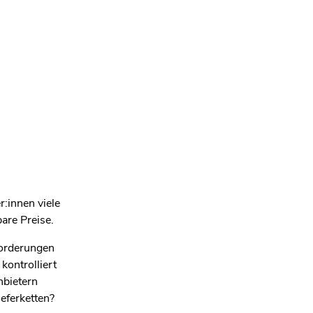
:innen viele
are Preise.
forderungen
kontrolliert
nbietern
eferketten?