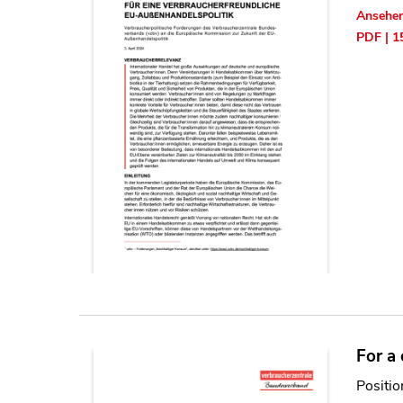
Ansehe
PDF | 1
For a
Positi