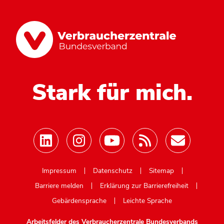
Stark für mich.
Mastodon
Impressum
Datenschutz
Sitemap
Barriere melden
Erklärung zur Barrierefreiheit
Gebärdensprache
Leichte Sprache
Arbeitsfelder des Verbraucherzentrale Bundesverbands