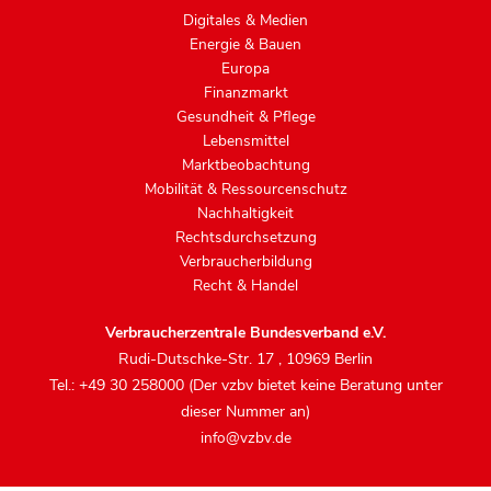
Digitales & Medien
Energie & Bauen
Europa
Finanzmarkt
Gesundheit & Pflege
Lebensmittel
Marktbeobachtung
Mobilität & Ressourcenschutz
Nachhaltigkeit
Rechtsdurchsetzung
Verbraucherbildung
Recht & Handel
Verbraucherzentrale Bundesverband e.V.
Rudi-Dutschke-Str. 17
,
10969 Berlin
Tel.: +49 30 258000 (Der vzbv bietet keine Beratung unter
dieser Nummer an)
info@vzbv.de