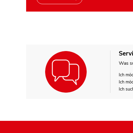
Serv
Was su
Ich mö
Ich mö
Ich suc