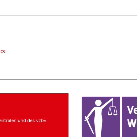
ice
ntralen und des vzbv.