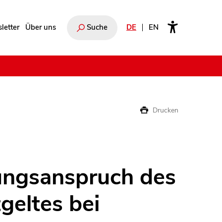
letter
Über uns
Suche
DE
EN
e
Drucken
ungsanspruch des
geltes bei