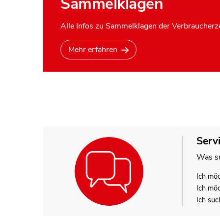
Sammelklagen
Alle Infos zu Sammelklagen der Verbraucherze
Mehr erfahren
Serv
Was su
Ich mö
Ich mö
Ich suc