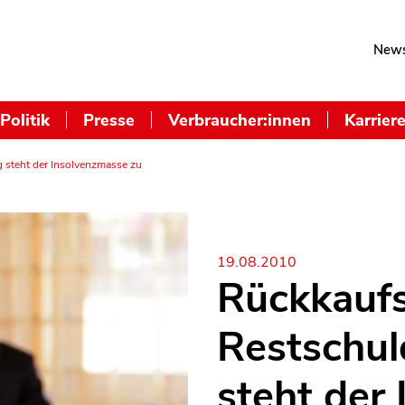
News
Politik
Presse
Verbraucher:innen
Karrier
 steht der Insolvenzmasse zu
19.08.2010
Rückkauf
Restschul
steht der