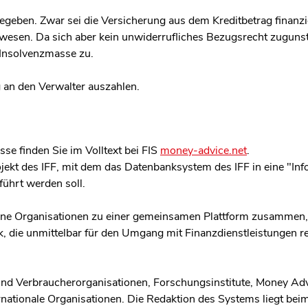
egeben. Zwar sei die Versicherung aus dem Kreditbetrag finanz
esen. Da sich aber kein unwiderrufliches Bezugsrecht zugunst
 Insolvenzmasse zu.
 an den Verwalter auszahlen.
se finden Sie im Volltext bei FIS
money-advice.net
.
ojekt des IFF, mit dem das Datenbanksystem des IFF in eine "I
ührt werden soll.
dene Organisationen zu einer gemeinsamen Plattform zusammen
k, die unmittelbar für den Umgang mit Finanzdienstleistungen re
sind Verbraucherorganisationen, Forschungsinstitute, Money Ad
ernationale Organisationen. Die Redaktion des Systems liegt bei