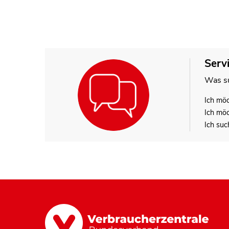
Serv
Was su
Ich mö
Ich mö
Ich suc