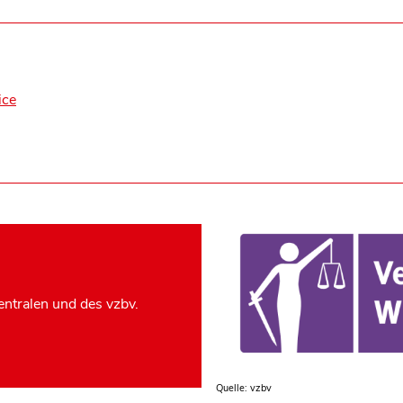
ice
ntralen und des vzbv.
Quelle: vzbv