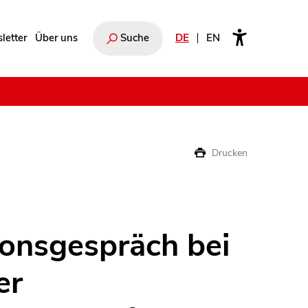
letter
Über uns
Suche
DE
EN
e
Drucken
onsgespräch bei
er