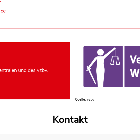
ice
ntralen und des vzbv.
Quelle: vzbv
Kontakt