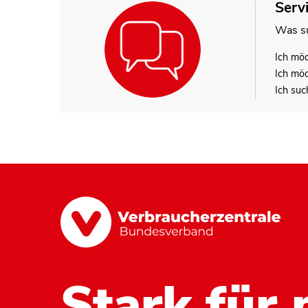
Serv
Was su
Ich mö
Ich mö
Ich suc
Stark für 