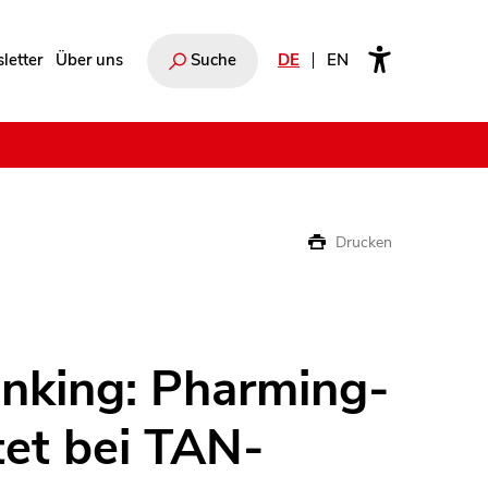
letter
Über uns
Suche
DE
EN
e
Drucken
nking: Pharming-
tet bei TAN-