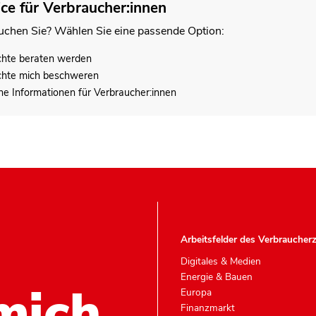
ice für Verbraucher:innen
chen Sie? Wählen Sie eine passende Option:
chte beraten werden
chte mich beschweren
he Informationen für Verbraucher:innen
Arbeitsfelder des Verbraucher
Digitales & Medien
Energie & Bauen
mich.
Europa
Finanzmarkt