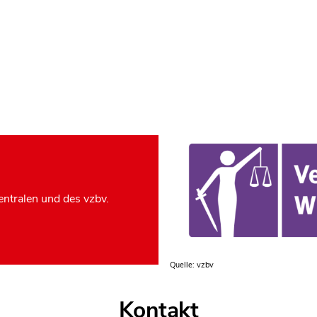
ntralen und des vzbv.
Quelle: vzbv
Kontakt