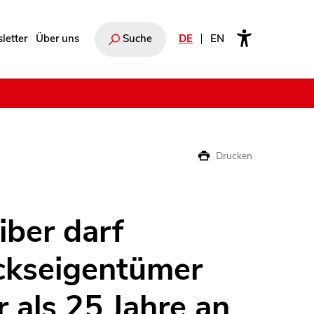
letter
Über uns
Suche
DE
EN
e
Drucken
iber darf
ckseigentümer
 als 25 Jahre an