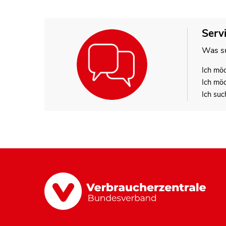
Serv
Was su
Ich mö
Ich mö
Ich suc