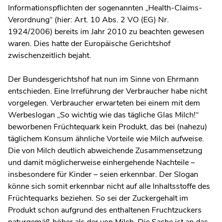
Informationspflichten der sogenannten „Health-Claims-
Verordnung“ (hier: Art. 10 Abs. 2 VO (EG) Nr.
1924/2006) bereits im Jahr 2010 zu beachten gewesen
waren. Dies hatte der Europäische Gerichtshof
zwischenzeitlich bejaht.
Der Bundesgerichtshof hat nun im Sinne von Ehrmann
entschieden. Eine Irreführung der Verbraucher habe nicht
vorgelegen. Verbraucher erwarteten bei einem mit dem
Werbeslogan „So wichtig wie das tägliche Glas Milch!“
beworbenen Früchtequark kein Produkt, das bei (nahezu)
täglichem Konsum ähnliche Vorteile wie Milch aufweise.
Die von Milch deutlich abweichende Zusammensetzung
und damit möglicherweise einhergehende Nachteile –
insbesondere für Kinder – seien erkennbar. Der Slogan
könne sich somit erkennbar nicht auf alle Inhaltsstoffe des
Früchtequarks beziehen. So sei der Zuckergehalt im
Produkt schon aufgrund des enthaltenen Fruchtzuckers
naturgemäß höher als der von Milch. Die Sache ist an das