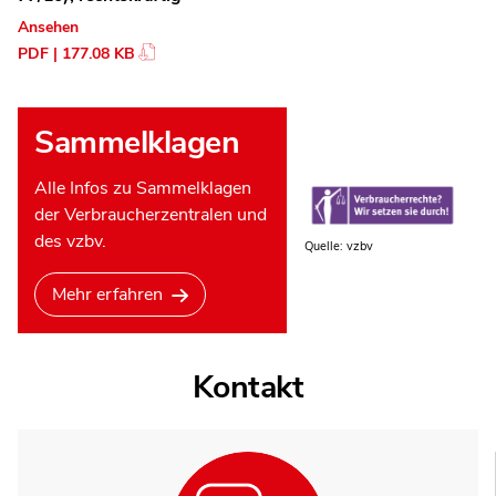
Ansehen
PDF | 177.08 KB
Sammelklagen
Alle Infos zu Sammelklagen
der Verbraucherzentralen und
des vzbv.
Quelle: vzbv
Mehr erfahren
Kontakt