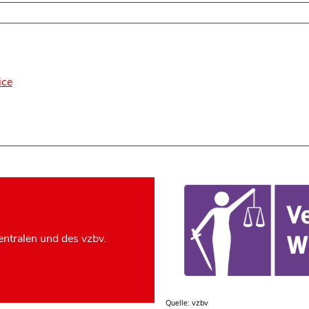
ice
ntralen und des vzbv.
Quelle: vzbv