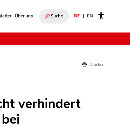
letter
Über uns
Suche
DE
EN
e
Drucken
ht verhindert
bei