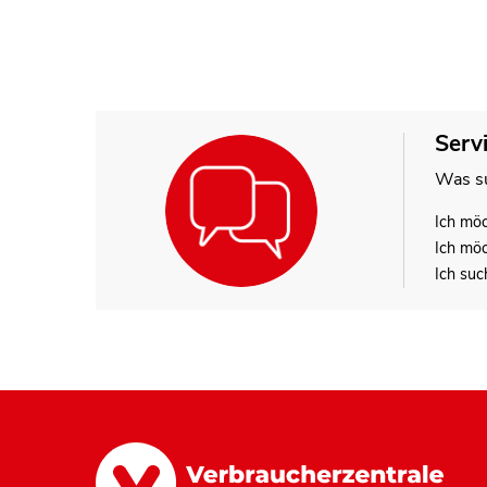
Serv
Was su
Ich mö
Ich mö
Ich suc