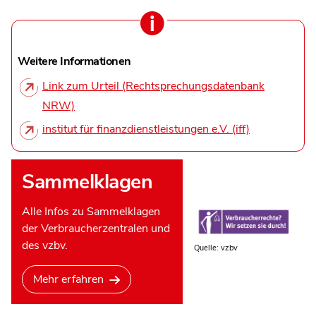
Weitere Informationen
Link zum Urteil (Rechtsprechungsdatenbank
NRW)
institut für finanzdienstleistungen e.V. (iff)
Sammelklagen
Alle Infos zu Sammelklagen
der Verbraucherzentralen und
des vzbv.
Quelle: vzbv
Mehr erfahren