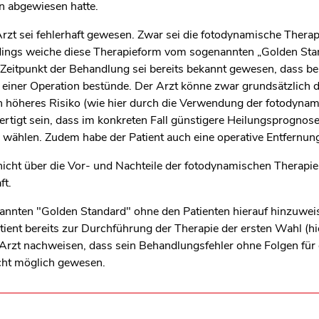
en abgewiesen hatte.
zt sei fehlerhaft gewesen. Zwar sei die fotodynamische Therapi
ings weiche diese Therapieform vom sogenannten „Golden Standa
Zeitpunkt der Behandlung sei bereits bekannt gewesen, dass bei
i einer Operation bestünde. Der Arzt könne zwar grundsätzlic
n höheres Risiko (wie hier durch die Verwendung der fotodynam
ertigt sein, dass im konkreten Fall günstigere Heilungsprognos
u wählen. Zudem habe der Patient auch eine operative Entfernu
nicht über die Vor- und Nachteile der fotodynamischen Therapi
ft.
annten "Golden Standard" ohne den Patienten hierauf hinzuweise
tient bereits zur Durchführung der Therapie der ersten Wahl (hi
rzt nachweisen, dass sein Behandlungsfehler ohne Folgen für d
cht möglich gewesen.