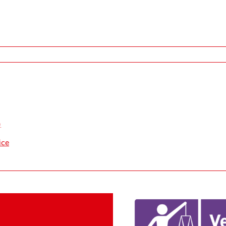
)
ice