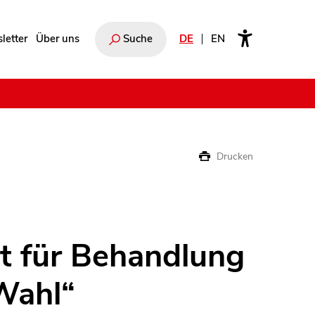
letter
Über uns
Suche
DE
EN
e
Drucken
et für Behandlung
Wahl“