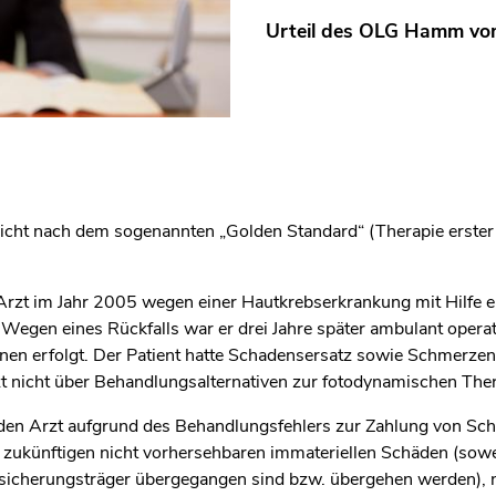
Urteil des OLG Hamm vo
 nicht nach dem sogenannten „Golden Standard“ (Therapie erster
Arzt im Jahr 2005 wegen einer Hautkrebserkrankung mit Hilfe 
Wegen eines Rückfalls war er drei Jahre später ambulant oper
en erfolgt. Der Patient hatte Schadensersatz sowie Schmerzens
t nicht über Behandlungsalternativen zur fotodynamischen Ther
den Arzt aufgrund des Behandlungsfehlers zur Zahlung von S
e zukünftigen nicht vorhersehbaren immateriellen Schäden (sowe
ersicherungsträger übergegangen sind bzw. übergehen werden),