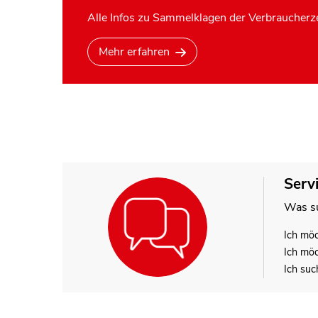
Alle Infos zu Sammelklagen der Verbraucherze
Mehr erfahren
Serv
Was su
Ich mö
Ich mö
Ich suc