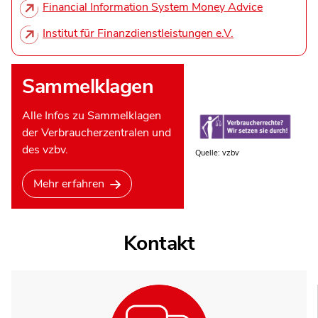
Financial Information System Money Advice
Institut für Finanzdienstleistungen e.V.
Sammelklagen
Alle Infos zu Sammelklagen
der Verbraucherzentralen und
des vzbv.
Quelle: vzbv
Mehr erfahren
Kontakt