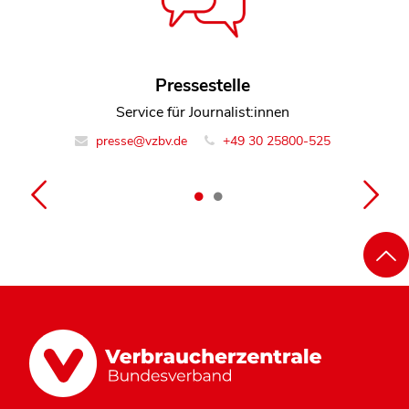
Dorothea Mohn
Pressestelle
Service für Journalist:innen
Leiterin Team Finanzmarkt
finanzmarkt@vzbv.de
presse@vzbv.de
+49 30 25800-525
+49 30 25800-0