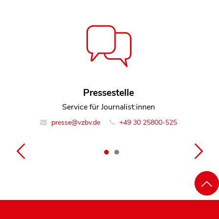
Dorothea Mohn
Pressestelle
Service für Journalist:innen
Leiterin Team Finanzmarkt
finanzmarkt@vzbv.de
presse@vzbv.de
+49 30 25800-525
+49 30 25800-0