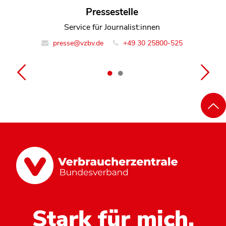
Henning Fischer
Pressestelle
Referent Team Musterfeststellungsklagen
Service für Journalist:innen
presse@vzbv.de
mfk@vzbv.de
+49 30 25800-525
(030) 258 00-0
Stark für mich.