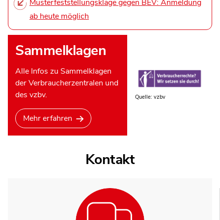
Musterfeststellungsklage gegen BEV: Anmeldung
ab heute möglich
Sammelklagen
Alle Infos zu Sammelklagen
der Verbraucherzentralen und
des vzbv.
Quelle: vzbv
Mehr erfahren
Kontakt