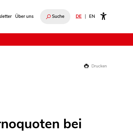
letter
Über uns
Suche
DE
EN
e
Drucken
noquoten bei