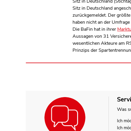
Sitz in Deutschland (Sticht
Sitz in Deutschland angesch
zurückgemeldet. Der größte 
haben nicht an der Umfrage 
Die BaFin hat in ihrer
Marktu
Aussagen von 31 Versichere
wesentlichen Akteure am RS
Prinzips der Spartentrennung
Serv
Was su
Ich mö
Ich mö