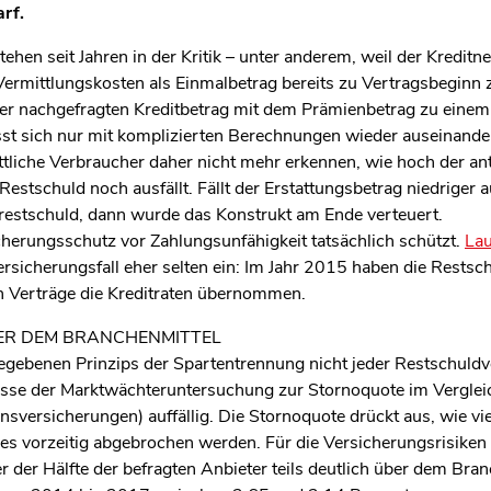
rf.
hen seit Jahren in der Kritik – unter anderem, weil der Kreditn
ermittlungskosten als Einmalbetrag bereits zu Vertragsbeginn
r nachgefragten Kreditbetrag mit dem Prämienbetrag zu einem e
sst sich nur mit komplizierten Berechnungen wieder auseinand
ttliche Verbraucher daher nicht mehr erkennen, wie hoch der ant
estschuld noch ausfällt. Fällt der Erstattungsbetrag niedriger au
restschuld, dann wurde das Konstrukt am Ende verteuert.
icherungsschutz vor Zahlungsunfähigkeit tatsächlich schützt.
Lau
ersicherungsfall eher selten ein: Im Jahr 2015 haben die Restsc
n Verträge die Kreditraten übernommen.
ER DEM BRANCHENMITTEL
ebenen Prinzips der Spartentrennung nicht jeder Restschuldve
nisse der Marktwächteruntersuchung zur Stornoquote im Verglei
nsversicherungen) auffällig. Die Stornoquote drückt aus, wie vi
res vorzeitig abgebrochen werden. Für die Versicherungsrisiken
er der Hälfte der befragten Anbieter teils deutlich über dem Bra