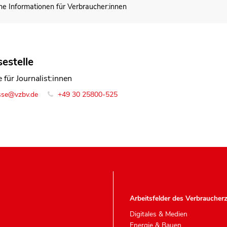
he Informationen für Verbraucher:innen
estelle
 für Journalist:innen
sse@vzbv.de
+49 30 25800-525
Arbeitsfelder des Verbraucher
Digitales & Medien
Energie & Bauen