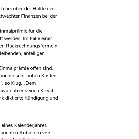
h bei über der Hälfte der
ktwächter Finanzen bei der
Einmalprämie für die
t werden. Im Falle einer
alen Rückrechnungsformeln
leibenden, anteiligen
Einmalprämie offen sind,
ohnehin sehr hohen Kosten
“, so Klug. „Dem
avon ob er seinen Kredit
ank diktierte Kündigung und
 eines Kalenderjahres
ersuchten Anbietern von