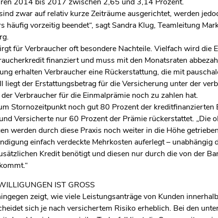
Jahren 2014 bis 2017 zwischen 2,65 und 3,14 Prozent.
ind zwar auf relativ kurze Zeiträume ausgerichtet, werden jedoc
s häufig vorzeitig beendet“, sagt Sandra Klug, Teamleitung Mar
rg.
rgt für Verbraucher oft besondere Nachteile. Vielfach wird die 
aucherkredit finanziert und muss mit den Monatsraten abbezahl
gung erhalten Verbraucher eine Rückerstattung, die mit pausch
l liegt der Erstattungsbetrag für die Versicherung unter der verb
 der Verbraucher für die Einmalprämie noch zu zahlen hat.
m Stornozeitpunkt noch gut 80 Prozent der kreditfinanzierten 
nd Versicherte nur 60 Prozent der Prämie rückerstattet. „Die 
n werden durch diese Praxis noch weiter in die Höhe getrieben
digung einfach verdeckte Mehrkosten auferlegt – unabhängig d
zusätzlichen Kredit benötigt und diesen nur durch die von der B
bekommt.“
WILLIGUNGEN IST GROSS
ingegen zeigt, wie viele Leistungsanträge von Kunden innerhalb
cheidet sich je nach versichertem Risiko erheblich. Bei den unt