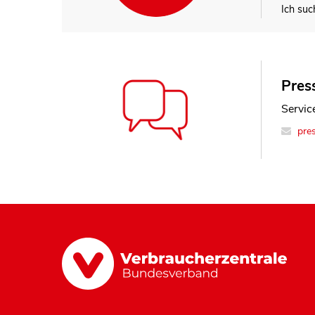
Ich suc
Press
Service
pre