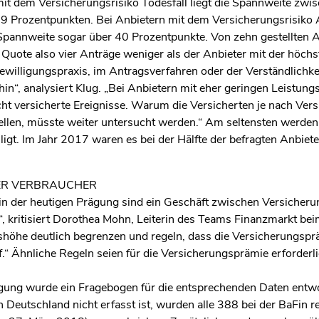
t dem Versicherungsrisiko Todesfall liegt die Spannweite zwi
19 Prozentpunkten. Bei Anbietern mit dem Versicherungsrisiko 
e Spannweite sogar über 40 Prozentpunkte. Von zehn gestellten A
 Quote also vier Anträge weniger als der Anbieter mit der höchs
ewilligungspraxis, im Antragsverfahren oder der Verständlichke
n“, analysiert Klug. „Bei Anbietern mit eher geringen Leistung
cht versicherte Ereignisse. Warum die Versicherten je nach Vers
tellen, müsste weiter untersucht werden.“ Am seltensten werden
lligt. Im Jahr 2017 waren es bei der Hälfte der befragten Anbiet
ER VERBRAUCHER
n der heutigen Prägung sind ein Geschäft zwischen Versicheru
, kritisiert Dorothea Mohn, Leiterin des Teams Finanzmarkt be
shöhe deutlich begrenzen und regeln, dass die Versicherungsprä
f.“ Ähnliche Regeln seien für die Versicherungsprämie erforderli
agung wurde ein Fragebogen für die entsprechenden Daten entwo
Deutschland nicht erfasst ist, wurden alle 388 bei der BaFin re