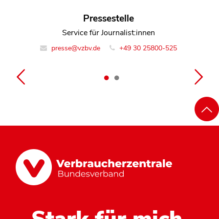
Felix Methmann
Pressestelle
Leiter Team Recht und Handel
Service für Journalist:innen
presse@vzbv.de
info@vzbv.de
+49 30 258 00-0
+49 30 25800-525