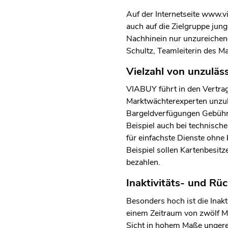
Auf der Internetseite www.v
auch auf die Zielgruppe jun
Nachhinein nur unzureichend 
Schultz, Teamleiterin des M
Vielzahl von unzuläs
VIABUY führt in den Vertrag
Marktwächterexperten unzul
Bargeldverfügungen Gebühren
Beispiel auch bei technisc
für einfachste Dienste ohn
Beispiel sollen Kartenbesi
bezahlen.
Inaktivitäts- und Rü
Besonders hoch ist die Inakt
einem Zeitraum von zwölf Mo
Sicht in hohem Maße ungerec