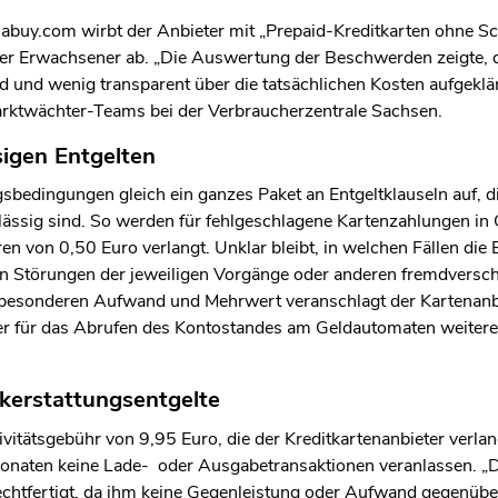
iabuy.com wirbt der Anbieter mit „Prepaid-Kreditkarten ohne Sc
ger Erwachsener ab. „Die Auswertung der Beschwerden zeigte, d
und wenig transparent über die tatsächlichen Kosten aufgeklärt 
arktwächter-Teams bei der Verbraucherzentrale Sachsen.
sigen Entgelten
sbedingungen gleich ein ganzes Paket an Entgeltklauseln auf, di
ässig sind. So werden für fehlgeschlagene Kartenzahlungen in
 von 0,50 Euro verlangt. Unklar bleibt, in welchen Fällen die E
hen Störungen der jeweiligen Vorgänge oder anderen fremdversc
e besonderen Aufwand und Mehrwert veranschlagt der Kartenan
tzer für das Abrufen des Kontostandes am Geldautomaten weiter
ckerstattungsentgelte
ivitätsgebühr von 9,95 Euro, die der Kreditkartenanbieter verla
naten keine Lade- oder Ausgabetransaktionen veranlassen. „Di
htfertigt, da ihm keine Gegenleistung oder Aufwand gegenüber