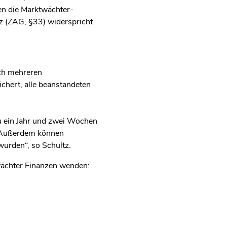
en die Marktwächter-
z (ZAG, §33) widerspricht
ch mehreren
chert, alle beanstandeten
u ein Jahr und zwei Wochen
. „Außerdem können
wurden“, so Schultz.
twächter Finanzen wenden: