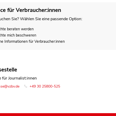
ice für Verbraucher:innen
chen Sie? Wählen Sie eine passende Option:
chte beraten werden
chte mich beschweren
he Informationen für Verbraucher:innen
estelle
 für Journalist:innen
sse@vzbv.de
+49 30 25800-525