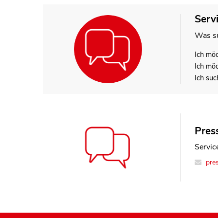
Serv
Was su
Ich mö
Ich mö
Ich suc
Press
Service
pre